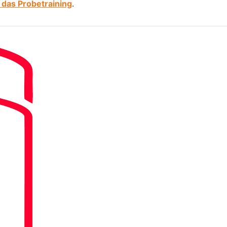
 das Probetraining
.